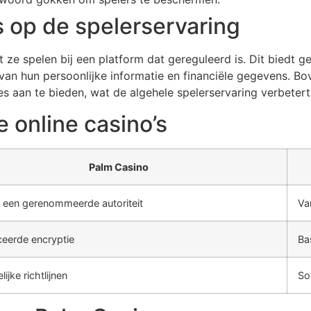
s op de spelerservaring
at ze spelen bij een platform dat gereguleerd is. Dit bied
 van hun persoonlijke informatie en financiële gegevens. Bov
s aan te bieden, wat de algehele spelerservaring verbetert
e online casino’s
Palm Casino
r een gerenommeerde autoriteit
Var
eerde encryptie
Ba
lijke richtlijnen
So