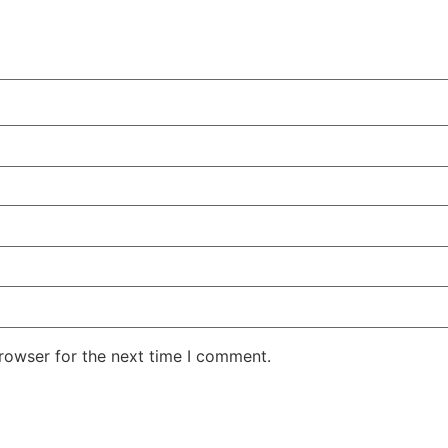
rowser for the next time I comment.