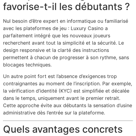
favorise-t-il les débutants ?
Nul besoin d’être expert en informatique ou familiarisé
avec les plateformes de jeu : Luxury Casino a
parfaitement intégré que les nouveaux joueurs
recherchent avant tout la simplicité et la sécurité. Le
design responsive et la clarté des instructions
permettent à chacun de progresser à son rythme, sans
blocages techniques.
Un autre point fort est l’absence d’exigences trop
contraignantes au moment de l’inscription. Par exemple,
la vérification d’identité (KYC) est simplifiée et décalée
dans le temps, uniquement avant le premier retrait.
Cette approche évite aux débutants la sensation d’usine
administrative dès l’entrée sur la plateforme.
Quels avantages concrets