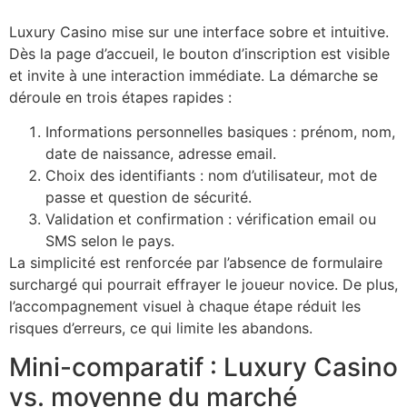
Luxury Casino mise sur une interface sobre et intuitive.
Dès la page d’accueil, le bouton d’inscription est visible
et invite à une interaction immédiate. La démarche se
déroule en trois étapes rapides :
Informations personnelles basiques : prénom, nom,
date de naissance, adresse email.
Choix des identifiants : nom d’utilisateur, mot de
passe et question de sécurité.
Validation et confirmation : vérification email ou
SMS selon le pays.
La simplicité est renforcée par l’absence de formulaire
surchargé qui pourrait effrayer le joueur novice. De plus,
l’accompagnement visuel à chaque étape réduit les
risques d’erreurs, ce qui limite les abandons.
Mini-comparatif : Luxury Casino
vs. moyenne du marché