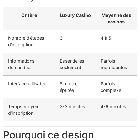
Critère
Luxury Casino
Moyenne des
casinos
Nombre d’étapes
3
4 à 5
d’inscription
Informations
Essentielles
Parfois
demandées
seulement
redondantes
Interface utilisateur
Simple et
Parfois
épurée
complexe
Temps moyen
2-3 minutes
4-6 minutes
d’inscription
Pourquoi ce design