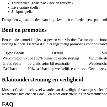
Tafelspellen (zoals blackjack en roulette)
Live casino spellen
Jackpot spellen
De spellen zijn aanbieders van hoge kwaliteit en bieden een spannend
Boni en promoties
Een van de aantrekkelijkste aspecten van Mostbet Casino zijn de bo
storting te doen. Daarnaast zijn er regelmatig promoties voor bestaand
Type Bonus
Details
Vo
Welkomstbonus
Tot 100% bonus op eerste storting
Minimale st
Gratis Spins
50 gratis spins bij registratie
Weddenschap
Cashback
10% cashback op weekelijkse verliezen
Geen inzetv
Klantondersteuning en veiligheid
Mostbet Casino hecht veel waarde aan de veiligheid van zijn spelers. 
waaronder live chat en e-mail, en biedt ondersteuning in verschillende
FAQ