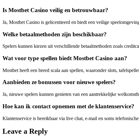
Is Mostbet Casino veilig en betrouwbaar?
Ja, Mostbet Casino is gelicentieerd en biedt een veilige speelomgevi
Welke betaalmethoden zijn beschikbaar?
Spelers kunnen kiezen uit verschillende betaalmethoden zoals creditca
Wat voor type spellen biedt Mostbet Casino aan?
Mostbet heeft een breed scala aan spellen, waaronder slots, tafelspellen
Aanbieden ze bonussen voor nieuwe spelers?
Ja, nieuwe spelers kunnen genieten van een aantrekkelijke welkomstbo
Hoe kan ik contact opnemen met de klantenservice?
Klantenservice is bereikbaar via live chat, e-mail en soms telefonisch
Leave a Reply