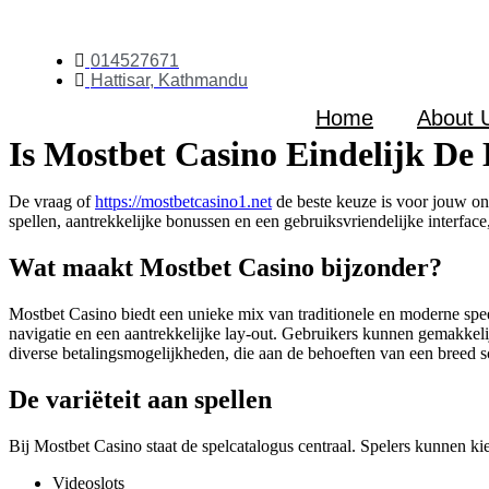
Skip
to
content
014527671
Hattisar, Kathmandu
Home
About 
Is Mostbet Casino Eindelijk De
De vraag of
https://mostbetcasino1.net
de beste keuze is voor jouw on
spellen, aantrekkelijke bonussen en een gebruiksvriendelijke interface
Wat maakt Mostbet Casino bijzonder?
Mostbet Casino biedt een unieke mix van traditionele en moderne speel
navigatie en een aantrekkelijke lay-out. Gebruikers kunnen gemakkeli
diverse betalingsmogelijkheden, die aan de behoeften van een breed s
De variëteit aan spellen
Bij Mostbet Casino staat de spelcatalogus centraal. Spelers kunnen kiez
Videoslots