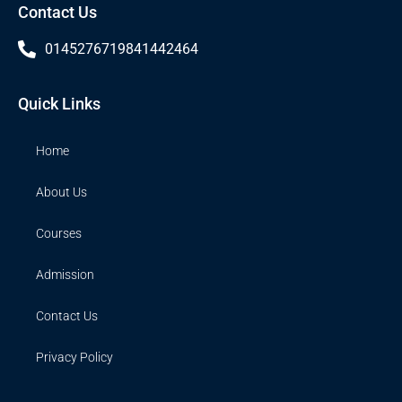
Contact Us
014527671
9841442464
Quick Links
Home
About Us
Courses
Admission
Contact Us
Privacy Policy