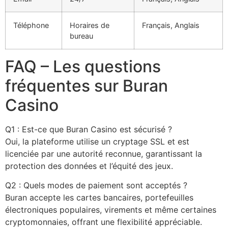
Téléphone
Horaires de
Français, Anglais
bureau
FAQ – Les questions
fréquentes sur Buran
Casino
Q1 : Est-ce que Buran Casino est sécurisé ?
Oui, la plateforme utilise un cryptage SSL et est
licenciée par une autorité reconnue, garantissant la
protection des données et l’équité des jeux.
Q2 : Quels modes de paiement sont acceptés ?
Buran accepte les cartes bancaires, portefeuilles
électroniques populaires, virements et même certaines
cryptomonnaies, offrant une flexibilité appréciable.