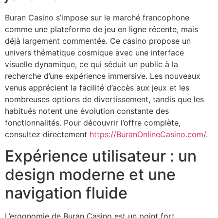
Buran Casino s’impose sur le marché francophone
comme une plateforme de jeu en ligne récente, mais
déjà largement commentée. Ce casino propose un
univers thématique cosmique avec une interface
visuelle dynamique, ce qui séduit un public à la
recherche d’une expérience immersive. Les nouveaux
venus apprécient la facilité d’accès aux jeux et les
nombreuses options de divertissement, tandis que les
habitués notent une évolution constante des
fonctionnalités. Pour découvrir l’offre complète,
consultez directement
https://BuranOnlineCasino.com/
.
Expérience utilisateur : un
design moderne et une
navigation fluide
L’ergonomie de Buran Casino est un point fort