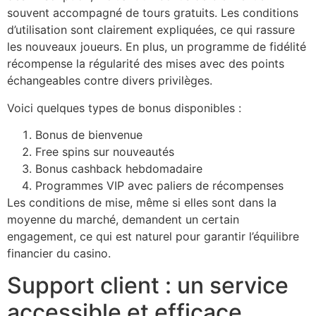
souvent accompagné de tours gratuits. Les conditions
d’utilisation sont clairement expliquées, ce qui rassure
les nouveaux joueurs. En plus, un programme de fidélité
récompense la régularité des mises avec des points
échangeables contre divers privilèges.
Voici quelques types de bonus disponibles :
Bonus de bienvenue
Free spins sur nouveautés
Bonus cashback hebdomadaire
Programmes VIP avec paliers de récompenses
Les conditions de mise, même si elles sont dans la
moyenne du marché, demandent un certain
engagement, ce qui est naturel pour garantir l’équilibre
financier du casino.
Support client : un service
accessible et efficace