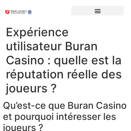
Expérience
utilisateur Buran
Casino : quelle est la
réputation réelle des
joueurs ?
Qu’est-ce que Buran Casino
et pourquoi intéresser les
joueurs ?