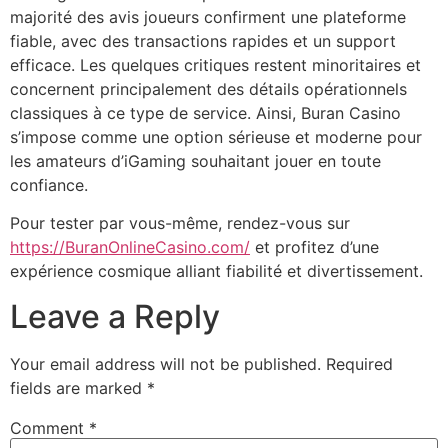
majorité des avis joueurs confirment une plateforme
fiable, avec des transactions rapides et un support
efficace. Les quelques critiques restent minoritaires et
concernent principalement des détails opérationnels
classiques à ce type de service. Ainsi, Buran Casino
s’impose comme une option sérieuse et moderne pour
les amateurs d’iGaming souhaitant jouer en toute
confiance.
Pour tester par vous-même, rendez-vous sur
https://BuranOnlineCasino.com/
et profitez d’une
expérience cosmique alliant fiabilité et divertissement.
Leave a Reply
Your email address will not be published.
Required
fields are marked
*
Comment
*