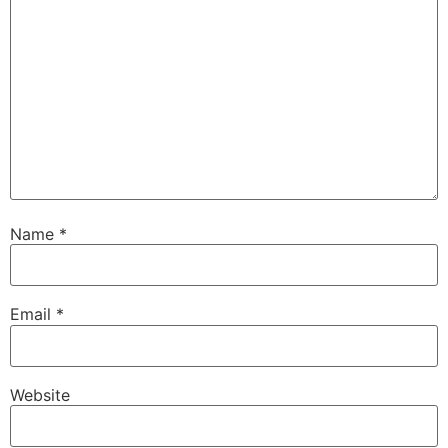
Name
*
Email
*
Website