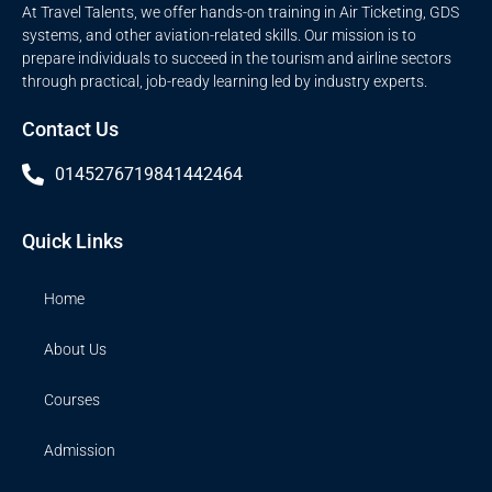
At Travel Talents, we offer hands-on training in Air Ticketing, GDS
systems, and other aviation-related skills. Our mission is to
prepare individuals to succeed in the tourism and airline sectors
through practical, job-ready learning led by industry experts.
Contact Us
014527671
9841442464
Quick Links
Home
About Us
Courses
Admission