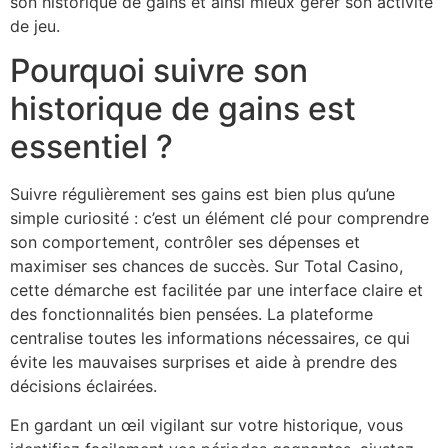
son historique de gains et ainsi mieux gérer son activité
de jeu.
Pourquoi suivre son
historique de gains est
essentiel ?
Suivre régulièrement ses gains est bien plus qu’une
simple curiosité : c’est un élément clé pour comprendre
son comportement, contrôler ses dépenses et
maximiser ses chances de succès. Sur Total Casino,
cette démarche est facilitée par une interface claire et
des fonctionnalités bien pensées. La plateforme
centralise toutes les informations nécessaires, ce qui
évite les mauvaises surprises et aide à prendre des
décisions éclairées.
En gardant un œil vigilant sur votre historique, vous