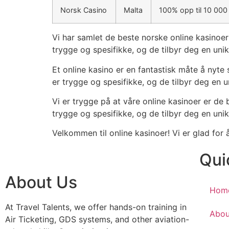
Norsk Casino
Malta
100% opp til 10 000
Vi har samlet de beste norske online kasinoer 
trygge og spesifikke, og de tilbyr deg en unik
Et online kasino er en fantastisk måte å nyte 
er trygge og spesifikke, og de tilbyr deg en u
Vi er trygge på at våre online kasinoer er de b
trygge og spesifikke, og de tilbyr deg en unik
Velkommen til online kasinoer! Vi er glad for å
Qui
About Us
Hom
At Travel Talents, we offer hands-on training in
Abou
Air Ticketing, GDS systems, and other aviation-