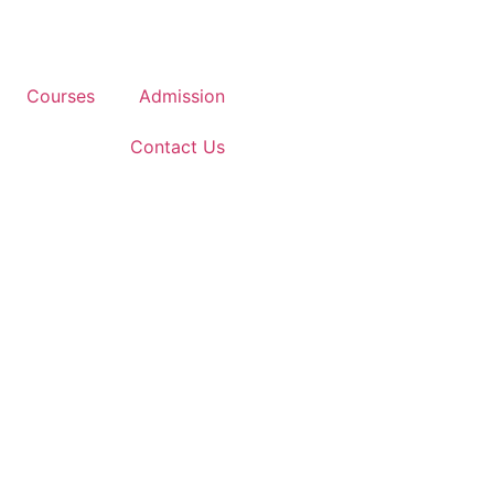
Courses
Admission
Contact Us