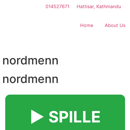
014527671
Hattisar, Kathmandu
Home
About Us
r nordmenn
r nordmenn
▶️ SPILLE