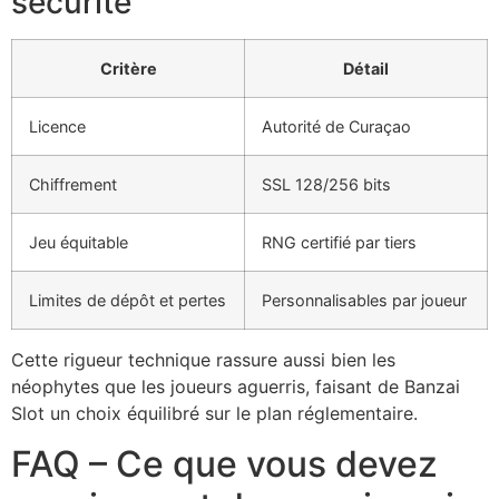
sécurité
Critère
Détail
Licence
Autorité de Curaçao
Chiffrement
SSL 128/256 bits
Jeu équitable
RNG certifié par tiers
Limites de dépôt et pertes
Personnalisables par joueur
Cette rigueur technique rassure aussi bien les
néophytes que les joueurs aguerris, faisant de Banzai
Slot un choix équilibré sur le plan réglementaire.
FAQ – Ce que vous devez