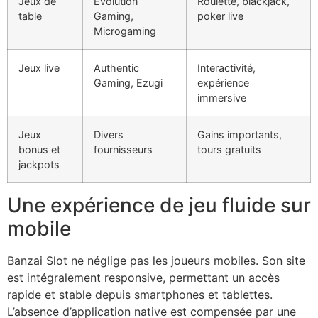
Jeux de
Evolution
Roulette, blackjack,
table
Gaming,
poker live
Microgaming
Jeux live
Authentic
Interactivité,
Gaming, Ezugi
expérience
immersive
Jeux
Divers
Gains importants,
bonus et
fournisseurs
tours gratuits
jackpots
Une expérience de jeu fluide sur
mobile
Banzai Slot ne néglige pas les joueurs mobiles. Son site
est intégralement responsive, permettant un accès
rapide et stable depuis smartphones et tablettes.
L’absence d’application native est compensée par une