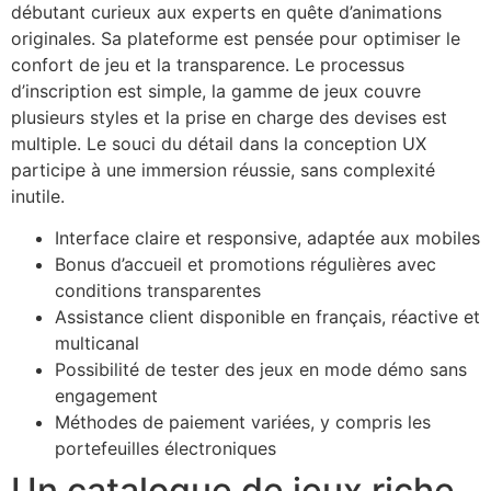
débutant curieux aux experts en quête d’animations
originales. Sa plateforme est pensée pour optimiser le
confort de jeu et la transparence. Le processus
d’inscription est simple, la gamme de jeux couvre
plusieurs styles et la prise en charge des devises est
multiple. Le souci du détail dans la conception UX
participe à une immersion réussie, sans complexité
inutile.
Interface claire et responsive, adaptée aux mobiles
Bonus d’accueil et promotions régulières avec
conditions transparentes
Assistance client disponible en français, réactive et
multicanal
Possibilité de tester des jeux en mode démo sans
engagement
Méthodes de paiement variées, y compris les
portefeuilles électroniques
Un catalogue de jeux riche