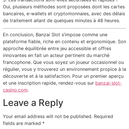
Oui, plusieurs méthodes sont proposées dont les cartes
bancaires, e-wallets et cryptomonnaies, avec des délais
de traitement allant de quelques minutes à 48 heures.
En conclusion, Banzai Slot s’impose comme une
plateforme fiable, riche en contenu et ergonomique. Son
approche équilibrée entre jeu accessible et offres
innovantes en fait un acteur pertinent du marché
francophone. Que vous soyez un joueur occasionnel ou
régulier, vous y trouverez un environnement propice à la
découverte et à la satisfaction. Pour un premier aperçu
et une inscription rapide, rendez-vous sur
banzai-slot-
casino.com
.
Leave a Reply
Your email address will not be published.
Required
fields are marked
*