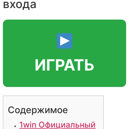
входа
ИГРАТЬ
Содержимое
1win Официальный