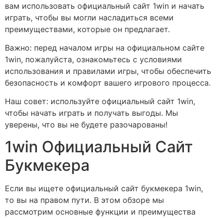
вам использовать официальный сайт 1win и начать
играть, чтобы вы могли насладиться всеми
преимуществами, которые он предлагает.
Важно: перед началом игры на официальном сайте
1win, пожалуйста, ознакомьтесь с условиями
использования и правилами игры, чтобы обеспечить
безопасность и комфорт вашего игрового процесса.
Наш совет: используйте официальный сайт 1win,
чтобы начать играть и получать выгоды. Мы
уверены, что вы не будете разочарованы!
1win Официальный Сайт
Букмекера
Если вы ищете официальный сайт букмекера 1win,
то вы на правом пути. В этом обзоре мы
рассмотрим основные функции и преимущества